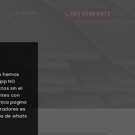
O
CATALOGO
(81) 8386 0072
as hemos
 app NO
os sin el
entes con
nica pagina
oradores es
os de whats