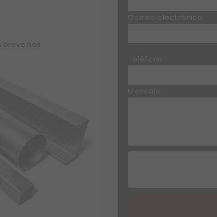
Correo electrónico
*
n breve nos
Teléfono
*
Mensaje
*