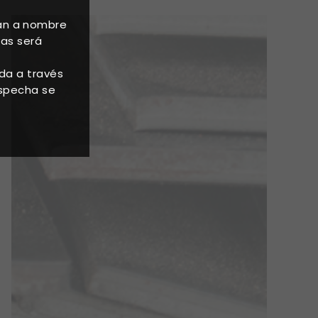
án a nombre
tas será
ada a través
ospecha se