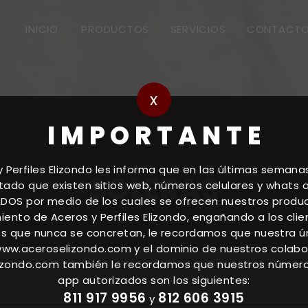
INICIO
PRODUCTOS
SERVICIOS
CONTACT
x
I M P O R T A N T E
y Perfiles Elizondo les informa que en las últimas seman
SOLERAS
ado que existen sitios web, números celulares y whats
DOS por medio de los cuales se ofrecen nuestros product
ento de Aceros y Perfiles Elizondo, engañando a los cli
Inicio
Soleras
s que nunca se concretan, le recordamos que nuestra ú
 www.aceroselizondo.com y el dominio de nuestros colab
zondo.com también le recordamos que nuestros númer
app autorizados son los siguientes:
811 917 9956
812 606 3915
y