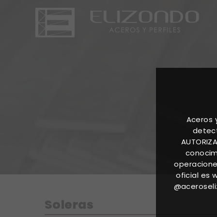
Aceros 
detect
AUTORIZA
conocimi
operacione
oficial es
@aceroseli
Soleras