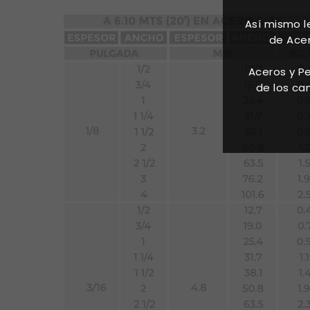
Así mismo 
de Acer
Aceros y Pe
de los ca