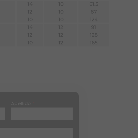
Apellido
*