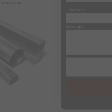
n breve nos
Teléfono
*
Mensaje
*