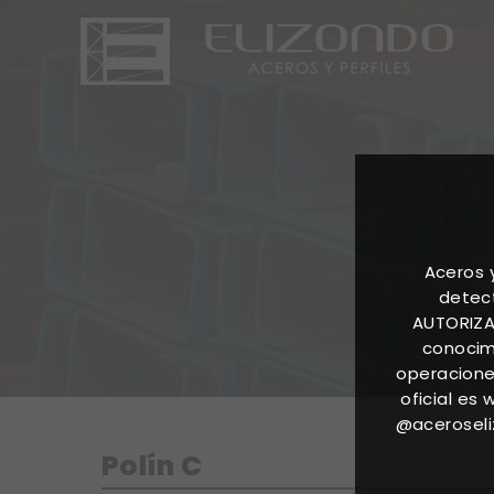
Aceros 
detect
AUTORIZA
conocimi
operacione
oficial es
@aceroseli
Polín C