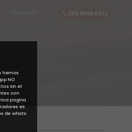
O
CATALOGO
(81) 8386 0072
as hemos
 app NO
os sin el
entes con
nica pagina
oradores es
os de whats