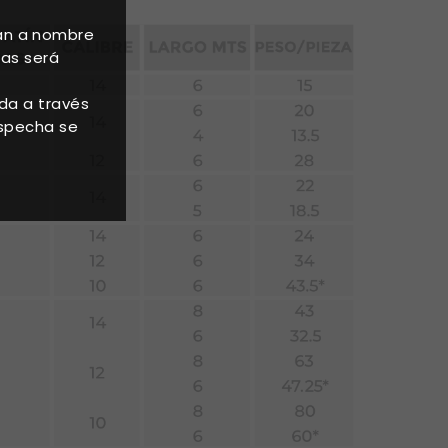
án a nombre
tas será
ada a través
ospecha se