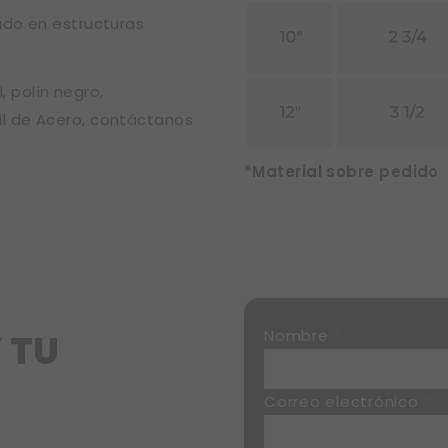
zado en estructuras
, polín negro,
fil de Acero, contáctanos
*Material sobre pedido
Nombre
*
 TU
Correo electrónico
*