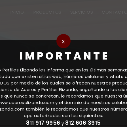
INICIO
PRODUCTOS
SERVICIOS
CONTACT
x
I M P O R T A N T E
y Perfiles Elizondo les informa que en las últimas seman
POLÍN C
ado que existen sitios web, números celulares y whats
DOS por medio de los cuales se ofrecen nuestros product
ento de Aceros y Perfiles Elizondo, engañando a los cli
Inicio
Polín C
s que nunca se concretan, le recordamos que nuestra ú
 www.aceroselizondo.com y el dominio de nuestros colab
zondo.com también le recordamos que nuestros númer
app autorizados son los siguientes:
811 917 9956
812 606 3915
y